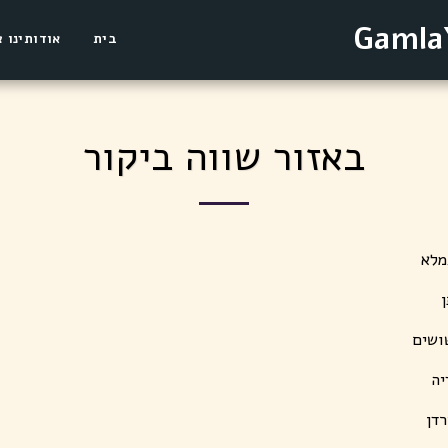
בית
אודותינו צ
באזור שווה ביקור
מלא
ן
ושים
יה
דן