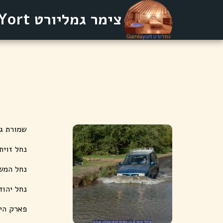
צימר גמליורט GamlaYort
שמורת ג
נחל זוית
נחל המש
נחל יהוד
פארק היר