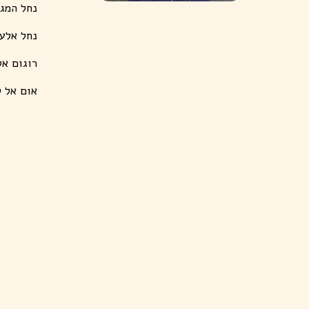
נחל המג
נחל אלע
רוגום אל
אום אל 